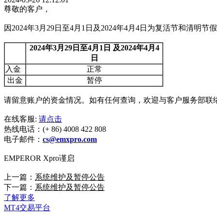
尊敬的客户，
因2024年3月29日至4月1日及2024年4月4日为复活节和清
2024
年
3
月
29
日至
4
月
1
日
及
2024
年
4
月
4
日
入金
正常
出金
暂停
请留意账户的资金情况。如有任何查询，欢迎与客户服务部联
在线客服:
请点击
热线电话：(+ 86) 4008 422 808
电子邮件：
cs@emxpro.com
EMPEROR Xpro谨启
上一篇：
系统维护及暂停公告
下一篇：
系统维护及暂停公告
了解更多
MT4交易平台